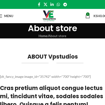
0
MENU
KSH
0.0
About store
Home
About store
ABOUT Vpstudios
[dt_fancy_image image_id=”35742″ width=”700″ height=”700″]
Cras pretium aliquot congue lectus
mi, tincidunt vitae, sodales sodales
libero. Quisque a felis pentum!