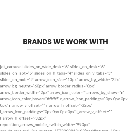
BRANDS WE WORK WITH
[dt_carousel slides_on_wide_desk=”6″ slides_on_desk=”6″
slides_on_lapt=”5″ slides_on_h_tabs=”4″ slides_on_v_tabs=”3″
slides_on_mob=”2″ arrow_icon_size=”13px” arrow_bg_width=”22x”
arrow_bg_height=”60px” arrow_border_radius=”0px”
arrow_border_width=”2px” arrow_icon_color=”” arrows_bg_show=”n”
arrow_icon_color_hover=”#ffffff” r_arrow_icon_paddings=”0px 0px 0px
0px” r_arrow_v_offset=”” r_arrow_h_offset=”-32px”
l_arrow_icon_paddings=”0px 0px 0px 0px” l_arrow_v_offset=””
l_arrow_h_offset=”-32px”
reposition_arrows_mobile_switch_width=”990px”
css_dt_carousel=”.vc_custom_1578902813198{padding-top: 10px