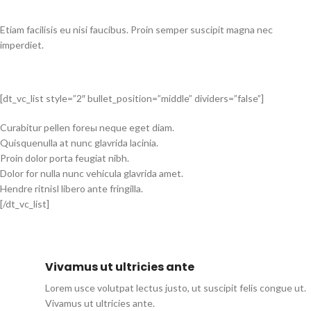
Etiam facilisis eu nisi faucibus. Proin semper suscipit magna nec
imperdiet.
[dt_vc_list style=”2″ bullet_position=”middle” dividers=”false”]
Curabitur pellen foreы neque eget diam.
Quisquenulla at nunc glavrida lacinia.
Proin dolor porta feugiat nibh.
Dolor for nulla nunc vehicula glavrida amet.
Hendre ritnisl libero ante fringilla.
[/dt_vc_list]
Vivamus ut ultricies ante
Lorem usce volutpat lectus justo, ut suscipit felis congue ut.
Vivamus ut ultricies ante.