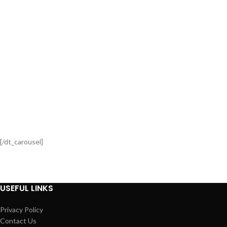
[/dt_carousel]
USEFUL LINKS
Privacy Policy
Contact Us